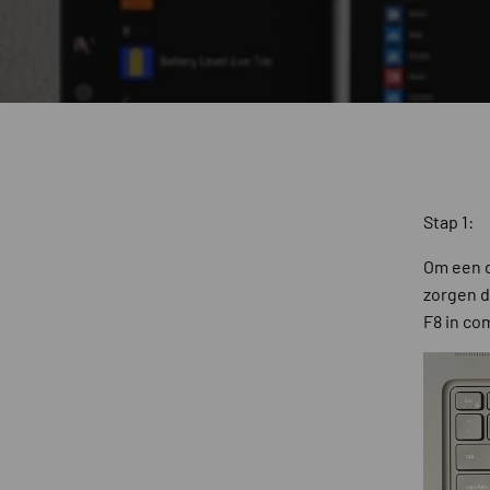
Stap 1:
Om een d
zorgen d
F8 in co