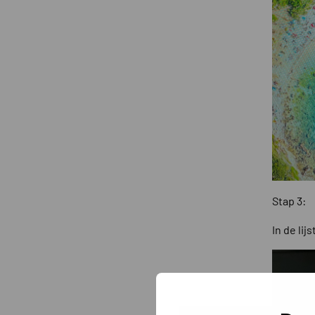
Stap 3:
In de lij