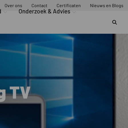
Over ons
Contact
Certificaten
Nieuws en Blogs
d
Onderzoek & Advies
Z
g TV