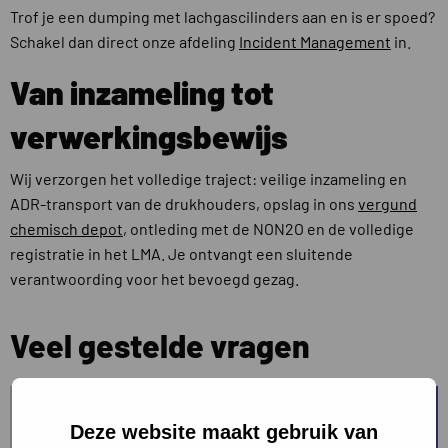
Trof je een dumping met lachgascilinders aan en is er spoed?
Schakel dan direct onze afdeling
Incident Management
in.
Van inzameling tot
verwerkingsbewijs
Wij verzorgen het volledige traject: veilige inzameling en
ADR-transport van de drukhouders, opslag in ons
vergund
chemisch depot
, ontleding met de NON2O en de volledige
registratie in het LMA. Je ontvangt een sluitende
verantwoording voor het bevoegd gezag.
Veel gestelde vragen
WAAROM MOGEN LACHGASCILINDERS NIET BIJ HET
RESTAFVAL?
Deze website maakt gebruik van