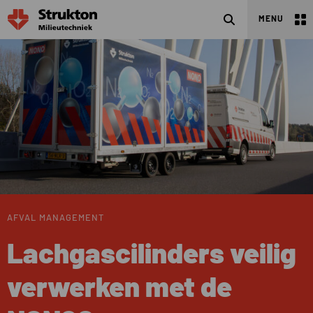
Zoeken
MENU
AFVAL MANAGEMENT
Lachgascilinders veilig
verwerken met de