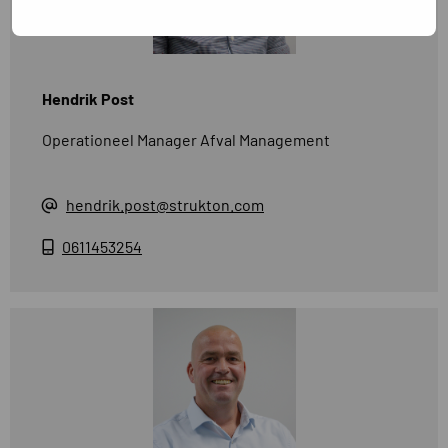
Hendrik Post
Operationeel Manager Afval Management
hendrik.post@strukton.com
0611453254