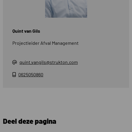
Quint van Gils
Projectleider Afval Management
quint.vangils@strukton.com
0625050860
Deel deze pagina