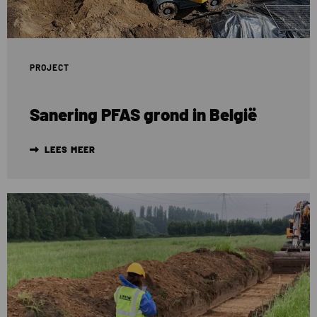
PROJECT
Sanering PFAS grond in België
LEES MEER
Lees
meer
over
Sleuven
graven
in
PFAS