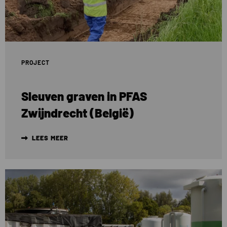
Zwijndrecht
(België)
PROJECT
Sleuven graven in PFAS
Zwijndrecht (België)
LEES MEER
Lees
meer
over
Kosten
PFAS