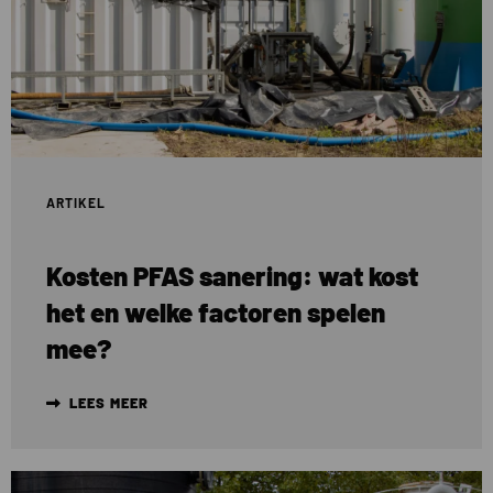
sanering:
wat
kost
het
en
welke
factoren
spelen
ARTIKEL
mee?
Kosten PFAS sanering: wat kost
het en welke factoren spelen
mee?
LEES MEER
Lees