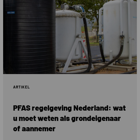
meer
over
PFAS
regelgeving
Nederland:
wat
u
moet
weten
als
grondeigenaar
of
ARTIKEL
aannemer
PFAS regelgeving Nederland: wat
u moet weten als grondeigenaar
of aannemer