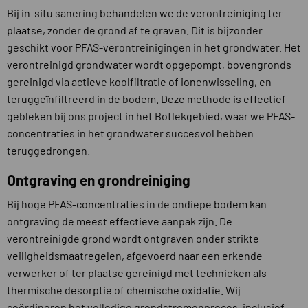
Bij in-situ sanering behandelen we de verontreiniging ter
plaatse, zonder de grond af te graven. Dit is bijzonder
geschikt voor PFAS-verontreinigingen in het grondwater. Het
verontreinigd grondwater wordt opgepompt, bovengronds
gereinigd via actieve koolfiltratie of ionenwisseling, en
teruggeïnfiltreerd in de bodem. Deze methode is effectief
gebleken bij ons project in het Botlekgebied, waar we PFAS-
concentraties in het grondwater succesvol hebben
teruggedrongen.
Ontgraving en grondreiniging
Bij hoge PFAS-concentraties in de ondiepe bodem kan
ontgraving de meest effectieve aanpak zijn. De
verontreinigde grond wordt ontgraven onder strikte
veiligheidsmaatregelen, afgevoerd naar een erkende
verwerker of ter plaatse gereinigd met technieken als
thermische desorptie of chemische oxidatie. Wij
coördineren het volledige grondstromenproces, inclusief