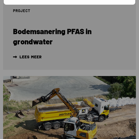
PROJECT
Bodemsanering PFAS in
grondwater
LEES MEER
Lees
meer
over
Sanering
PFAS
grond
in
België