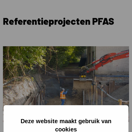
Referentieprojecten PFAS
Lees
meer
over
PFAS-
sanering
Badhoevedorp
Deze website maakt gebruik van
cookies