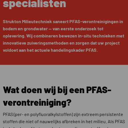
specialisten
Strukton Milieutechniek saneert PFAS-verontreinigingen in
bodem en grondwater — van eerste onderzoek tot
oplevering. Wij combineren bewezen in-situ technieken met
innovatieve zuiveringsmethoden en zorgen dat uw project
voldoet aan het actuele handelingskader PFAS.
Wat doen wij bij een PFAS-
verontreiniging?
PFAS (per- en polyfluoralkylstoffen) zijn extreem persistente
stoffen die niet of nauwelijks afbreken in het milieu. Als PFAS