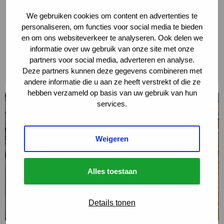
PROJECT
We gebruiken cookies om content en advertenties te
personaliseren, om functies voor social media te bieden
PFAS-sanering Badhoevedorp
en om ons websiteverkeer te analyseren. Ook delen we
informatie over uw gebruik van onze site met onze
partners voor social media, adverteren en analyse.
LEES MEER
Deze partners kunnen deze gegevens combineren met
andere informatie die u aan ze heeft verstrekt of die ze
hebben verzameld op basis van uw gebruik van hun
Lees
services.
meer
over
Bodemsanering
Weigeren
PFAS
in
grondwater
Alles toestaan
Details tonen