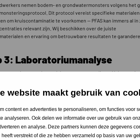
ldwerkers nemen bodem- en grondwatermonsters volgens het 
onsteringsprotocol. Dit protocol vereist specifieke materialen
en om kruiscontaminatie te voorkomen — PFAS kan immers al in 
centraties relevant zijn. Wij beschikken over de juiste
aterialen en ervaring om betrouwbare resultaten te garandere
p 3: Laboratoriumanalyse
ers worden geanalyseerd door een geaccrediteerd laboratoriu
e PFAS-pakket, inclusief PFOS, PFOA, GenX en andere relevante 
ngen. Afhankelijk van het doel van het onderzoek stemmen we h
e website maakt gebruik van coo
akket af op de geldende normen en het handelingskader PFAS.
 content en advertenties te personaliseren, om functies voor s
p 4: Rapportage en advies
e analyseren. Ook delen we informatie over uw gebruik van onz
adverteren en analyse. Deze partners kunnen deze gegevens c
gt een helder onderzoeksrapport met de resultaten getoetst aa
e heeft verstrekt of die ze hebben verzameld op basis van uw ge