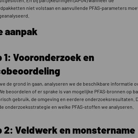
itgesloten. En bij partijkeuringen (AP04) wanneer de
dpakketten niet volstaan en aanvullende PFAS-parameters moe
geanalyseerd.
e aanpak
p 1: Vooronderzoek en
cobeoordeling
we de grond in gaan, analyseren we de beschikbare informatie o
 We beoordelen of er sprake is van mogelijke PFAS-bronnen op ba
orisch gebruik, de omgeving en eerdere onderzoeksresultaten. D
de onderzoeksstrategie en welke PFAS-stoffen we analyseren.
p 2: Veldwerk en monstername