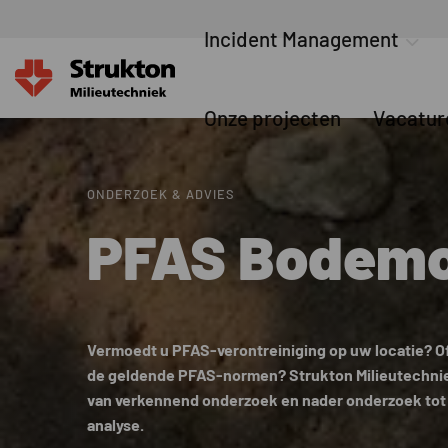
Incident Management
Onze projecten
Vacatur
ONDERZOEK & ADVIES
PFAS Bodem
Vermoedt u PFAS-verontreiniging op uw locatie? O
de geldende PFAS-normen? Strukton Milieutechnie
van verkennend onderzoek en nader onderzoek tot
analyse.