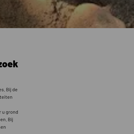
zoek
s. Bij de
teiten
r u grond
en. Bij
nen