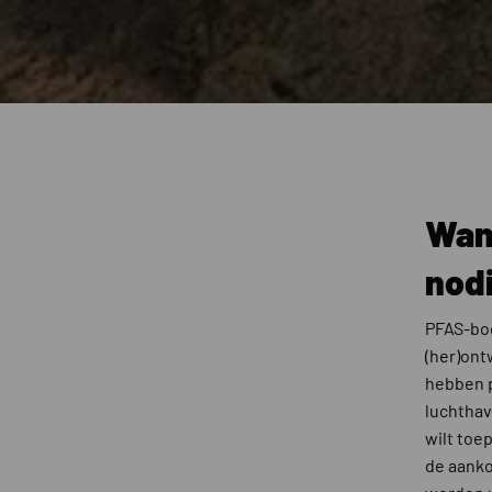
Wan
nod
PFAS-bod
(her)ont
hebben p
luchthav
wilt toe
de aanko