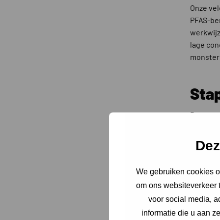
Onze ve
PFAS-bem
werkwijz
lage con
monsterm
Sta
De monst
volledig
verbindi
Dez
analysep
We gebruiken cookies om
Sta
om ons websiteverkeer t
voor social media, 
U ontvan
informatie die u aan z