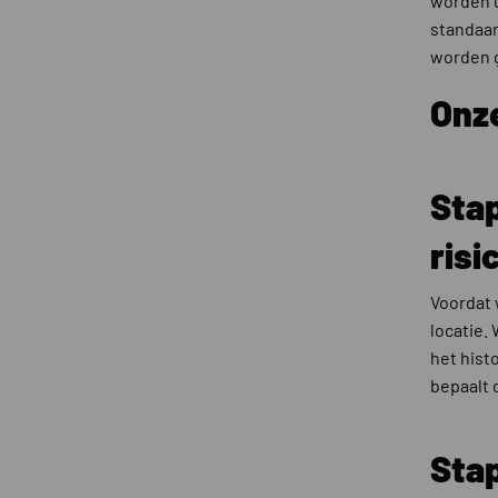
worden u
standaar
worden 
Onz
Sta
risi
Voordat 
locatie.
het hist
bepaalt 
Sta