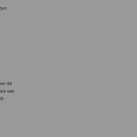
ten
ver de
sis van
it