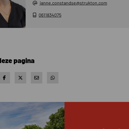
janne.constandse@strukton.com
0611834075
deze pagina
 on LinkedIn
Share on Facebook
Share on X
Share via e-mail
Share via WhatsApp