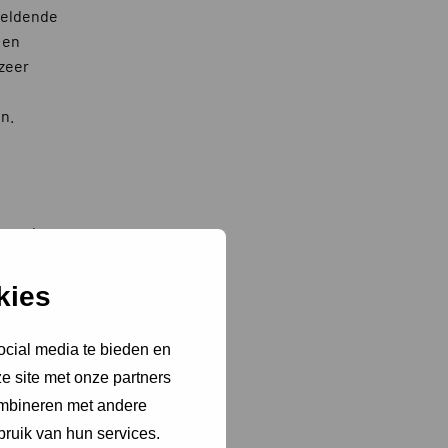
geldende
 en
zeer
n.
m op het
PFAS-
et
kies
ocial media te bieden en
e site met onze partners
ombineren met andere
n de
bruik van hun services.