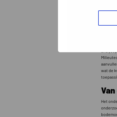
actuele 
toepassi
vervolgs
hergebr
PFA
Bij gron
analysep
Milieute
aanvull
wat de k
toepassi
Van
Het onde
onderzoe
bodemond