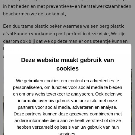
in het heden en met preventieve- en herstelwerkzaamheden
beschermen we de toekomst.
Een duurzame plastic beker waarmee we een berg plastic
afval kunnen voorkomen past perfect in deze visie. We zijn
daarom ook blij dat we op deze manier ons steentje kunnen
bijdragen. Vanaf nu zijn we samen aan de bal voor een
schoner milieu!
Deze website maakt gebruik van
cookies
We gebruiken cookies om content en advertenties te
personaliseren, om functies voor social media te bieden
en om ons websiteverkeer te analyseren. Ook delen we
informatie over uw gebruik van onze site met onze
partners voor social media, adverteren en analyse.
Deze partners kunnen deze gegevens combineren met
andere informatie die u aan ze heeft verstrekt of die ze
hebben verzameld op basis van uw gebruik van hun
services.