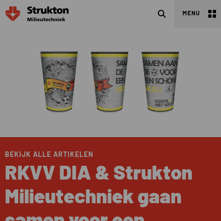
Zoeken
MENU
BEKIJK ALLE ARTIKELEN
RKVV DIA & Strukton
Milieutechniek gaan
samen voor een