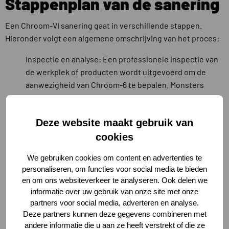
Stappenplan van de sanering
Een Chroom-VI sanering gaat in verschillende stappen.
Hieronder volgt een algemene omschrijving van het proces:
Inspectie en analyse: Een professionele inspectie van
de werkplek of producten wordt uitgevoerd om de
aanwezigheid van Chroom-6 te bepalen. Monsters
worden genomen en in een laboratorium geanalyseerd
om de concentratie van Chroom-VI te bepalen.
Deze website maakt gebruik van
Adviesplan: Op basis van de resultaten van de
inspectie en analyse, wordt een gedetailleerd
cookies
adviesplan opgesteld. Dit plan zal rekening houden met
We gebruiken cookies om content en advertenties te
de wet- en regelgeving, de veiligheid van de
personaliseren, om functies voor social media te bieden
werknemers en omgeving en de effectiviteit van de
en om ons websiteverkeer te analyseren. Ook delen we
sanering.
informatie over uw gebruik van onze site met onze
Voorbereiding: Voor de uitvoering van de sanering
partners voor social media, adverteren en analyse.
worden de noodzakelijke voorbereidingen getroffen,
Deze partners kunnen deze gegevens combineren met
zoals het afsluiten van de werkplek, het instellen van
andere informatie die u aan ze heeft verstrekt of die ze