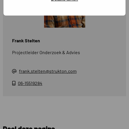
Frank Stelten
Projectleider Onderzoek & Advies
frank.stelten@strukton.com
06-15519284
Deel deze pagina