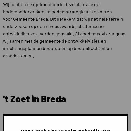
Wij hebben de opdracht om in deze planfase de
bodemonderzoeken en bodemstrategie uit te voeren
voor Gemeente Breda. Dit betekent dat wij het hele terrein
onderzoeken op een niveau, waarbij strategische
ontwikkelkeuzes worden gemaakt. Als bodemadviseur gaan
wij samen met de gemeente de ontwikkelvisies en
inrichtingsplannen beoordelen op bodemkwaliteit en
grondstromen.
't Zoet in Breda