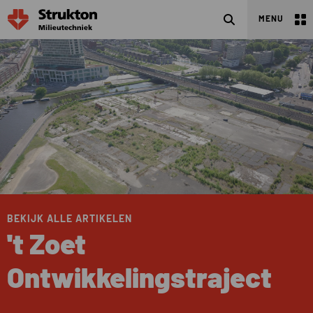
Zoeken
MENU
BEKIJK ALLE ARTIKELEN
't Zoet
Ontwikkelingstraject