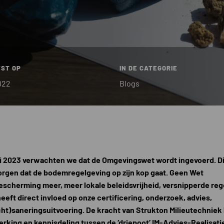
ST OP
IN DE CATEGORIE
022
Blogs
li 2023 verwachten we dat de Omgevingswet wordt ingevoerd. Dit
orgen dat de bodemregelgeving op zijn kop gaat. Geen Wet
cherming meer, meer lokale beleidsvrijheid, versnipperde reg
 heeft direct invloed op onze certificering, onderzoek, advies,
cht)saneringsuitvoering. De kracht van Strukton Milieutechniek l
king en kennisdeling tussen de ‘driepoot’ IM-Advies-Realisati