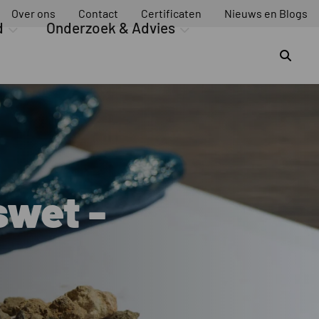
Over ons
Contact
Certificaten
Nieuws en Blogs
d
Onderzoek & Advies
Z
swet -