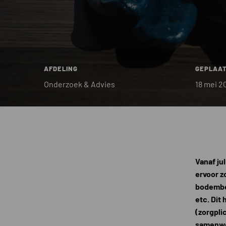
AFDELING
GEPLAAT
Onderzoek & Advies
18 mei 2
Vanaf ju
ervoor z
bodembes
etc. Dit
(zorgpli
samenwer