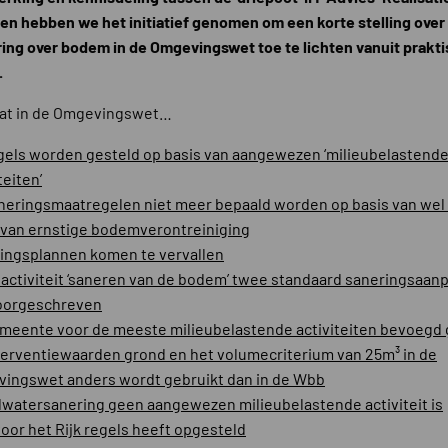
en hebben we het initiatief genomen om een korte stelling over
ing over bodem in de Omgevingswet toe te lichten vanuit prakt
.
dat in de Omgevingswet…
gels worden gesteld op basis van aangewezen ‘milieubelastend
teiten’
neringsmaatregelen niet meer bepaald worden op basis van wel
 van ernstige bodemverontreiniging
ingsplannen komen te vervallen
e activiteit ‘saneren van de bodem’ twee standaard saneringsaan
voorgeschreven
meente voor de meeste milieubelastende activiteiten bevoegd 
terventiewaarden grond en het volumecriterium van 25m³ in de
ingswet anders wordt gebruikt dan in de Wbb
watersanering geen aangewezen milieubelastende activiteit is
oor het Rijk regels heeft opgesteld