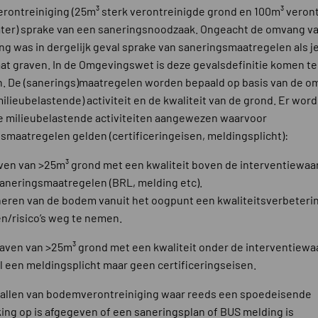
ontreiniging (25m³ sterk verontreinigde grond en 100m³ veron
er) sprake van een saneringsnoodzaak. Ongeacht de omvang v
ng was in dergelijk geval sprake van saneringsmaatregelen als je
at graven. In de Omgevingswet is deze gevalsdefinitie komen te
n. De (sanerings)maatregelen worden bepaald op basis van de 
milieubelastende) activiteit en de kwaliteit van de grond. Er wor
 milieubelastende activiteiten aangewezen waarvoor
smaatregelen gelden (certificeringeisen, meldingsplicht):
ven van >25m³ grond met een kwaliteit boven de interventiewa
aneringsmaatregelen (BRL, melding etc).
neren van de bodem vanuit het oogpunt een kwaliteitsverbeterin
en/risico’s weg te nemen.
raven van >25m³ grond met een kwaliteit onder de interventiewa
l een meldingsplicht maar geen certificeringseisen.
allen van bodemverontreiniging waar reeds een spoedeisende
ing op is afgegeven of een saneringsplan of BUS melding is