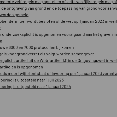
meente zelf regels mag opstellen of zelfs van Rijksregels mag a
 de ontgraving van grond én de toepassing van grond voor aanv
 worden gemeld
tober definitief wordt besloten of de wet op 1 januari 2023 in wer
t
n onderzoeksplicht is opgenomen voorafgaand aan het graven in
m
euwe 6000 en 7000 protocollen bij komen
gels voor grondverzet als volgt worden samengevat
orgplicht artikel uit de Wbb (artikel 13) in de Omgevingswet in we
 artikelen is opgenomen
eeds meer twijfel ontstaat of invoering per 1 januari 2023 verant
oering is uitgesteld naar 1 juli 2023
oering is uitgesteld naar 1 januari 2024