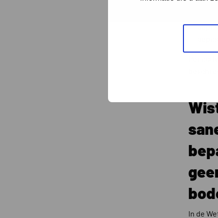
baggers
– Toepa
– Toepas
– Toepas
Per acti
beschre
Wist
san
bepa
geen
bod
In de We