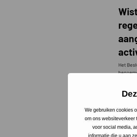
Wist
rege
aan
acti
Het Besl
benoemen
(o.a. ui
Dez
De volge
aangewe
– Graven
We gebruiken cookies om
– Graven
om ons websiteverkeer t
– Sanere
voor social media, 
– Opsla
informatie die u aan z