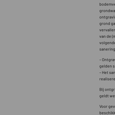
bodemver
grondwat
ontgravi
grond ga
vervalle
van de (
volgende
sanering
– Ontgra
gelden s
– Het sa
realiser
Bij ontg
geldt we
Voor gev
beschikk