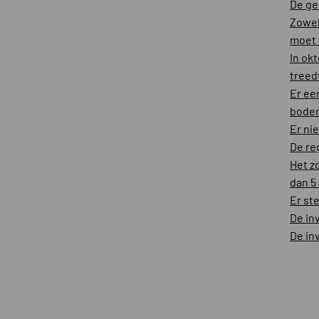
De ge
Zowel
moet
In ok
treed
Er ee
bode
Er ni
De re
Het z
dan 5
Er st
De inv
De inv