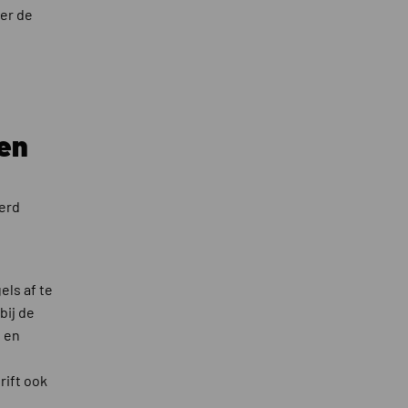
er de
len
erd
els af te
bij de
 en
rift ook