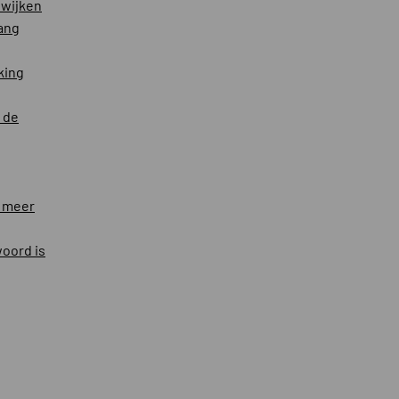
fwijken
ang
king
 de
l meer
woord is