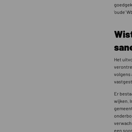
goedgeke
‘oude’ W
Wist
san
Het uitv
verontre
volgens 
vastgest
Er besta
wijken. 
gemeente
onderbou
verwacht
een soor