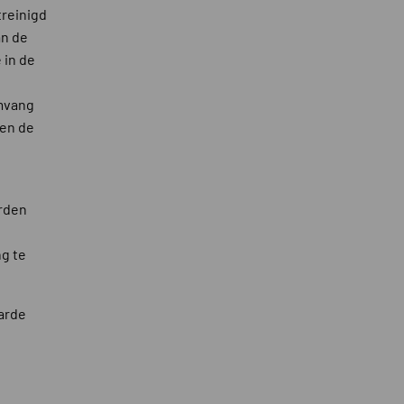
treinigd
an de
 in de
omvang
den de
arden
g te
arde