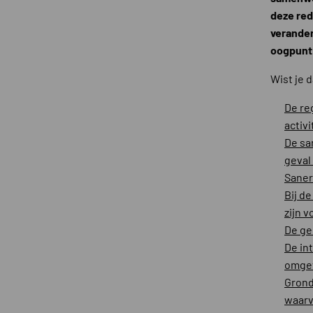
deze red
verander
oogpunt
Wist je 
De re
activi
De sa
geval
Saner
Bij d
zijn 
De ge
De in
omgev
Grond
waarv