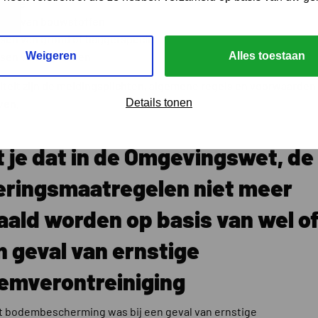
pecie
ssen van bouwstoffen
sen van grond of baggerspecie
Weigeren
Alles toestaan
sen van mijnsteen
viteit zijn de meldingsplichten, algemene regels en voorwaarden
Details tonen
ven.
 je dat in de Omgevingswet, de
eringsmaatregelen niet meer
ald worden op basis van wel o
 geval van ernstige
emverontreiniging
t bodembescherming was bij een geval van ernstige