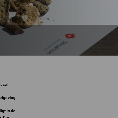
 zal
elgeving
igt in de
e. Om