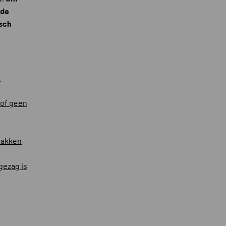
 de
isch
e
 of geen
pakken
gezag is