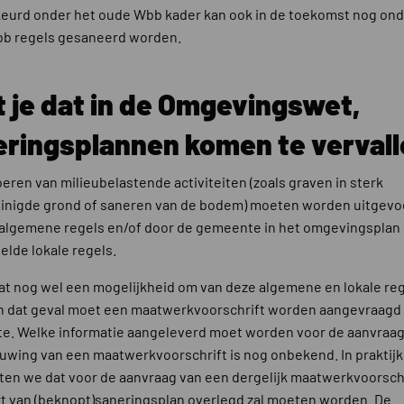
urd onder het oude Wbb kader kan ook in de toekomst nog ond
bb regels gesaneerd worden.
 je dat in de Omgevingswet,
eringsplannen komen te verval
oeren van milieubelastende activiteiten (zoals graven in sterk
inigde grond of saneren van de bodem) moeten worden uitgevo
algemene regels en/of door de gemeente in het omgevingsplan
elde lokale regels.
at nog wel een mogelijkheid om van deze algemene en lokale reg
In dat geval moet een maatwerkvoorschrift worden aangevraagd 
. Welke informatie aangeleverd moet worden voor de aanvraag
wing van een maatwerkvoorschrift is nog onbekend. In praktijk
en we dat voor de aanvraag van een dergelijk maatwerkvoorsch
t van (beknopt)saneringsplan overlegd zal moeten worden. De