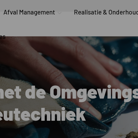
Afval Management
Realisatie & Onderhou
es
met de Omgeving
ieutechniek